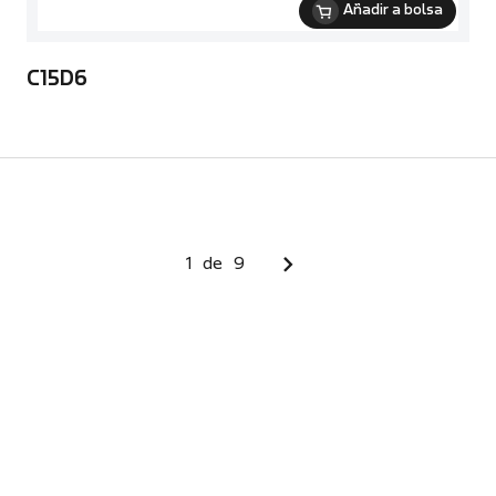
Añadir a bolsa
C15D6
1
de
9