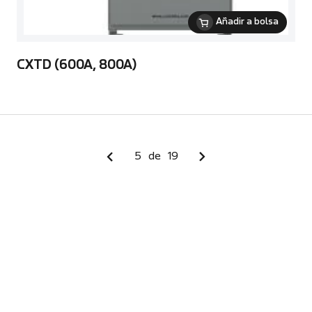
Añadir a bolsa
CXTD (600A, 800A)
5
de
19